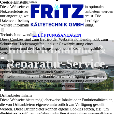
:
Cookie-Einstellungen
Diese Webseite verwendet Cookies, um Besuchern ein optimales
Nutzererlebnis zu bieten. Bestimmte Inhalte von Drittanbietern werden
nur angezeigt, wenn die entsprechende Option aktiviert ist. Die
Lieferung,
Datenverarbeitung kann dann auch in einem Drittland erfolgen.
Weitere Informationen hierzu in der Datenschutzerklärung.
Montage,
Technisch notwendige
LÜFTUNGSANLAGEN
Diese Cookies sind zum Betrieb der Webseite notwendig, z.B. zum
Schutz vor Hackerangriffen und zur Gewährleistung eines
Inbetriebnahme &
konsistenten und der Nachfrage angepassten Erscheinungsbilds der
Seite.
Reparatur-Service.
Analytische
Diese Cookies werden verwendet, um das Nutzererlebnis weiter zu
optimieren. Hierunter fallen auch Statistiken, die dem
Webseitenbetreiber von Drittanbietern zur Verfügung gestellt werden,
sowie die Ausspielung von personalisierter Werbung durch die
Nachverfolgung der Nutzeraktivität über verschiedene Webseiten.
Drittanbieter-Inhalte
Diese Webseite bietet möglicherweise Inhalte oder Funktionalitäten an,
die von Drittanbietern eigenverantwortlich zur Verfügung gestellt
werden. Diese Drittanbieter können eigene Cookies setzen, z.B. um
die Nutzeraktivität zu verfolgen oder ihre Angebote zu personalisieren